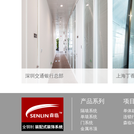
深圳交通银行总部
上海丁
产品系列
项
隔墙系统
单体
单墙系统
连锁
门系统
森临
金属吊顶